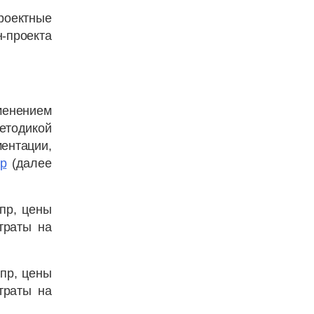
роектные
-проекта
енением
тодикой
ментации,
р
(далее
пр, цены
траты на
/пр, цены
траты на