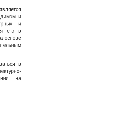
вляется
одимом и
урных и
ия его в
а основе
ительным
ваться в
ктурно-
ании на