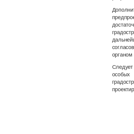
Дополн
предпро
достат
градост
дальней
согласо
органом 
Следует
особых
градос
проектир