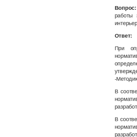
Вопрос:
работы 
интерье
Ответ:
При оп
нормат
определе
утвержд
-Методик
В соотв
нормати
разработ
В соотве
нормати
разработ