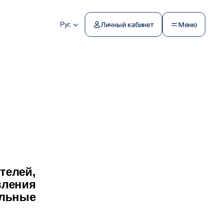
Рус
Личный кабинет
Меню
телей,
вления
ельные