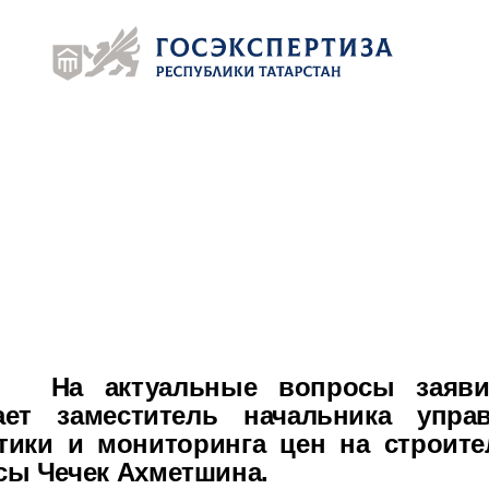
 7 (843) 272-04-94
xpertiza-rt@tatar.ru
есс–центр
 7 (843) 272-04-94 (доб. 273)
V.Baranova@tatar.ru
удника
На актуальные вопросы заяви
ает заместитель начальника упра
тики и мониторинга цен на строит
сы Чечек Ахметшина.