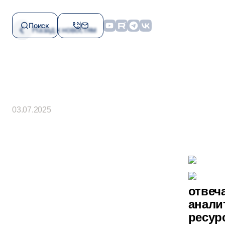
+ 7 (843) 207-06-04
+
reo.support@gosekspertiza-rt.ru
e
Поиск
Назад к новостям
Контакты доверия по
Пр
противодействию
коррупции
+ 7 (843) 212-60-28
+
ES.Sagitova@tatar.ru
i
Найти сотр
03.07.2025
отвеч
анали
ресур