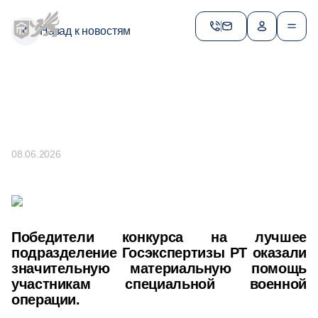
expertiza-rt@tatar.ru
Назад к новостям
Контакты доверия по противодействию
коррупции
+ 7 (843) 212-60-28
ES.Sagitova@tatar.ru
Пресс–центр
+ 7 (843) 272-04-94 (доб. 273)
iV.Baranova@tatar.ru
08.06.2026
Найти сотрудника
Победители конкурса на лучшее
подразделение Госэкспертизы РТ оказали
значительную материальную помощь
участникам специальной военной
операции.