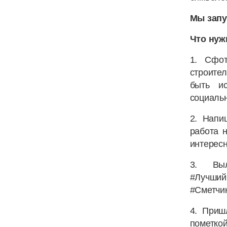
Мы запу
Что нуж
1. Сфот
строител
быть ис
социальн
2. Напи
работа 
интерес
3. Выл
#Лучш
#Сметчи
4. Приш
пометко