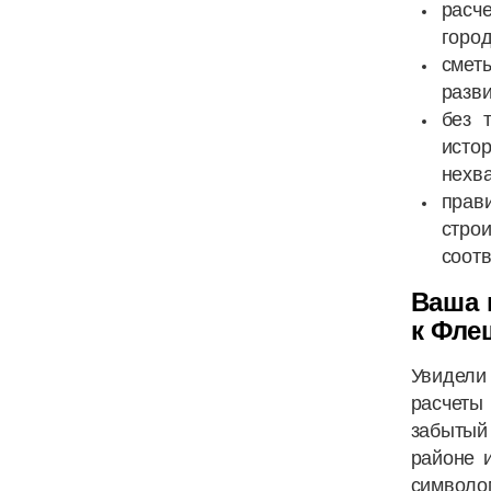
расч
город
смет
разви
без 
исто
нехва
прав
стро
соотв
Ваша 
к Фле
Увидели
расчеты
забытый
районе 
символо