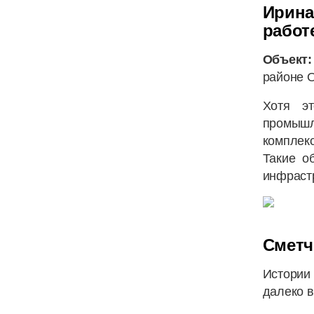
Ирина
работе
Объект
районе О
Хотя э
промышл
комплек
Такие о
инфраст
Сметч
Истории
далеко в