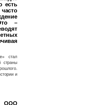
о есть
 часто
ждение
Это –
водят
етных
чивая
ие» стал
й страны
прошлого.
истории и
, ООО