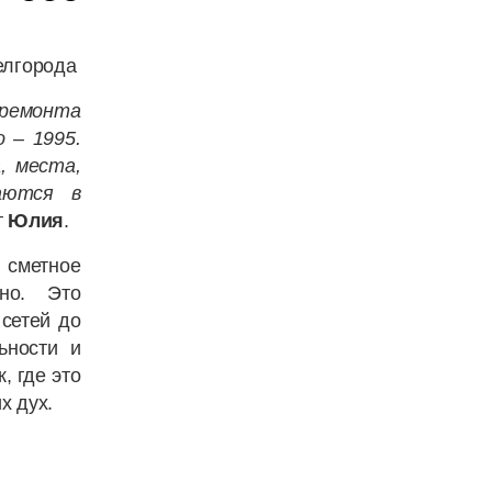
елгорода
 ремонта
 – 1995.
, места,
аются в
т
Юлия
.
сметное
но. Это
 сетей до
ьности и
, где это
х дух.