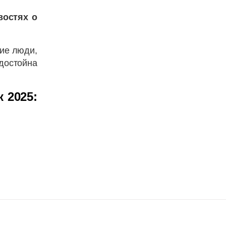
востях о
щие люди,
достойна
 2025: