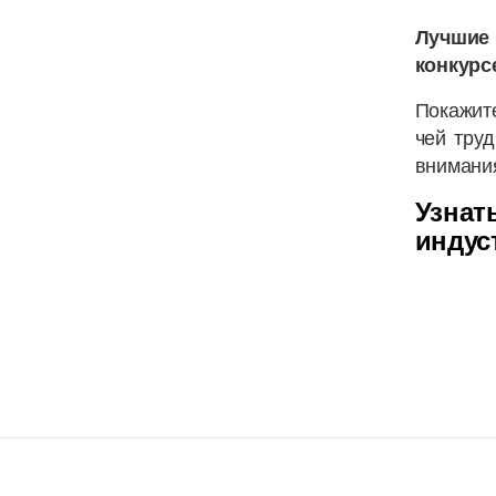
Лучшие 
конкурс
Покажите
чей тру
внимания
Узнат
индус