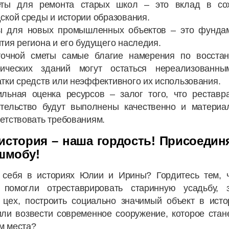
еты для ремонта старых школ – это вклад в со
ской среды и истории образования.
ы для новых промышленных объектов – это фунда
тия региона и его будущего наследия.
точной сметы самые благие намерения по восста
рических зданий могут остаться нереализованны
тки средств или неэффективного их использования.
ильная оценка ресурсов – залог того, что реставр
ительство будут выполнены качественно и материа
етствовать требованиям.
история – наша гордость! Присоедин
шмобу!
 себя в историях Юлии и Ирины? Гордитесь тем, 
 помогли отреставрировать старинную усадьбу, з
 цех, построить социально значимый объект в исто
или возвести современное сооружение, которое стан
м места?