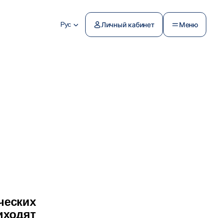
Рус
Личный кабинет
Меню
ческих
иходят