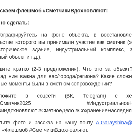
скаем флешмоб #СметчикиВдохновляют!
но сделать:
ографируйтесь на фоне объекта, в восстановл
ьстве которого вы принимали участие как сметчик (
торическое здание, индустриальный комплекс, 
ый объект и т.д.).
шите кратко (2-3 предложения): Что это за объект
над ним важна для вас/города/региона? Какие сложн
ные моменты были в сметном сопровождении?
ожите в соцсети (ВК, Telegram) с хеш
ийСметчик2025 #ИндустриальноеНа
киВдохновляют #СметноеДело #СохранениеНаследия
лите фото и рассказ на нашу почту
A.Garayshina@t
й «Флешмоб #СметчикиВдохновляют.