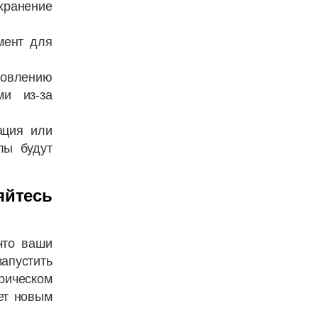
хранение
мент для
новлению
ми из-за
ация или
лы будут
яйтесь
что ваши
апустить
рическом
ет новым