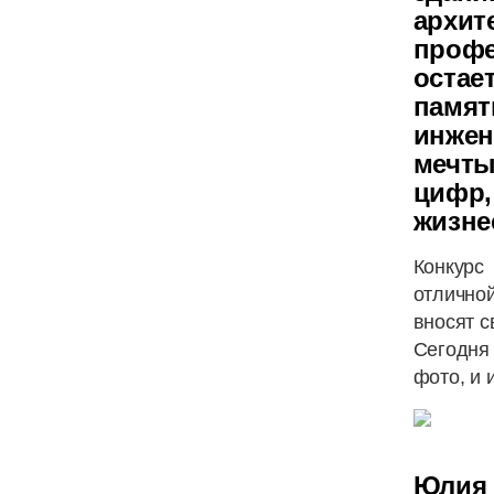
архит
профе
остае
памя
инже
мечт
цифр
жизне
Конкурс
отлично
вносят с
Сегодня 
фото, и 
Юлия