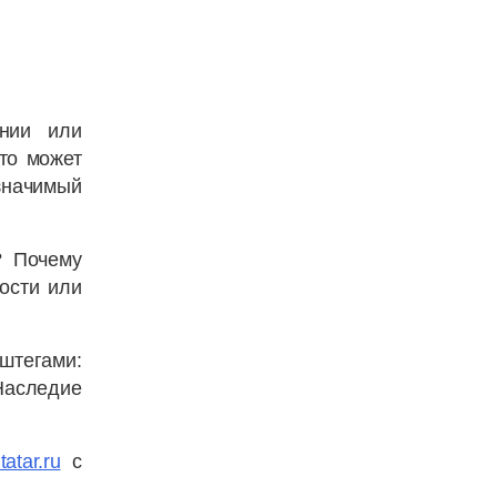
ении или
это может
значимый
? Почему
ости или
тегами:
следие
atar.ru
с