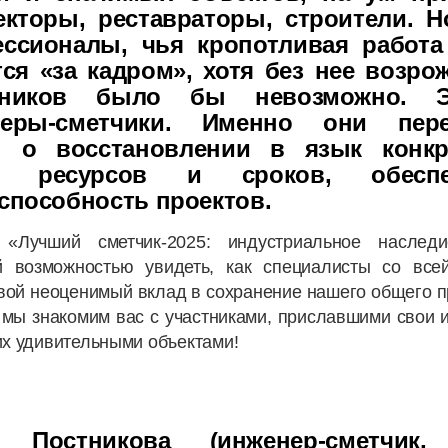
екторы, реставраторы, строители. Н
ссионалы, чья кропотливая работа
тся «за кадром», хотя без нее возро
тников было бы невозможно. 
неры-сметчики. Именно они пере
ы о восстановлении в язык конкр
, ресурсов и сроков, обеспе
способность проектов.
 «Лучший сметчик-2025: индустриальное наслед
й возможностью увидеть, как специалисты со все
вой неоценимый вклад в сохранение нашего общего 
мы знакомим вас с участниками, приславшими свои 
их удивительными объектами!
 Постникова (инженер-сметчик