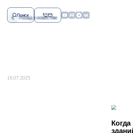
+ 7 (843) 207-06-04
+
reo.support@gosekspertiza-rt.ru
e
Поиск
Назад к новостям
Контакты доверия по
Пр
противодействию
коррупции
+ 7 (843) 212-60-28
+
ES.Sagitova@tatar.ru
i
Найти сотр
16.07.2025
Когда
здани