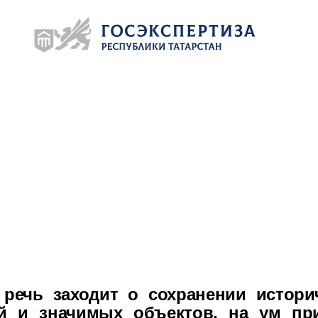
 7 (843) 272-04-94
xpertiza-rt@tatar.ru
есс–центр
 7 (843) 272-04-94 (доб. 273)
V.Baranova@tatar.ru
удника
 речь заходит о сохранении истори
й и значимых объектов, на ум пр