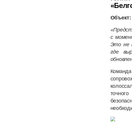
«Белгс
Объект:
«Предст
с момен
Это не 
где вы
обновле
Команд
сопров
колоссал
точного
безопасн
необходи