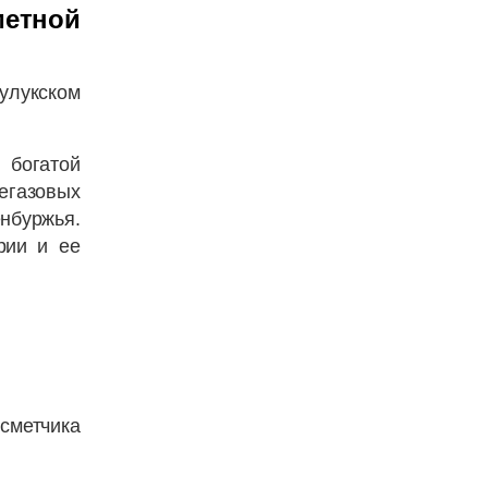
метной
зулукском
богатой
егазовых
нбуржья.
рии и ее
сметчика