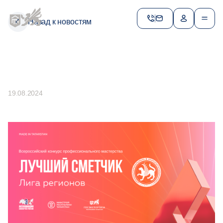
expertiza-rt@tatar.ru
Назад к новостям
Контакты доверия по противодействию
коррупции
+ 7 (843) 212-60-28
ES.Sagitova@tatar.ru
Пресс–центр
+ 7 (843) 272-04-94 (доб. 273)
19.08.2024
iV.Baranova@tatar.ru
Найти сотрудника