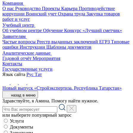
Компания
О нас
Руководство
Проекты
Карьера
Противодействие
коррупции
Воинский учет
Охрана труда
Закупка товаров
работ и услуг
Учебный центр
Об учебном центре
Обучение
Конкурс «Лучший сметчик»
Заявителям
Частые вопросы
Реестр выданных заключений
ЕГРЗ
Типовые
ошибки
Инструкции
Шаблоны документов
Аналитические данные
Годовой отчёт
Мероприятия
Контакты
Государственные услуги
Язык сайта
Рус
Тат
Новый выпуск
«Стройэкспертиза. Республика Татарстан»
назад в меню
Здравствуйте, я Амина. Помогу найти нужное.
или выберите популярный запрос
Услуги
Документы
Заявителям