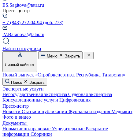
ES.Sagitova@tatar.ru
Пресс–центр
+ 7 (843) 272-04-94 (доб. 273)
iV.Baranova@tatar.ru
Найти сотрудника
Меню
Закрыть
Личный кабинет
Новый выпуск
«Стройэкспертиза. Республика Татарстан»
Поиск
Закрыть
Экспертные услуги
Негосударственная экспертиза
Судебная экспертиза
Консультационные услуги
Цифровизация
Пресс-центр
Новости
Статьи и публикации
Журналы и издания
Медиакит
Фото и видео
Документы
Нормативно-правовые
Учредительные
Раскрытие
информации
Сборники