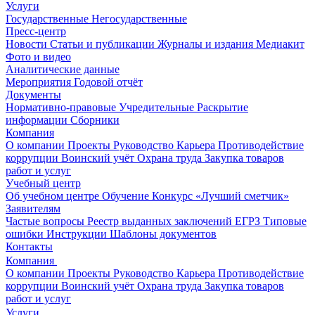
Услуги
Государственные
Негосударственные
Пресс-центр
Новости
Статьи и публикации
Журналы и издания
Медиакит
Фото и видео
Аналитические данные
Мероприятия
Годовой отчёт
Документы
Нормативно-правовые
Учредительные
Раскрытие
информации
Сборники
Компания
О компании
Проекты
Руководство
Карьера
Противодействие
коррупции
Воинский учёт
Охрана труда
Закупка товаров
работ и услуг
Учебный центр
Об учебном центре
Обучение
Конкурс «Лучший сметчик»
Заявителям
Частые вопросы
Реестр выданных заключений
ЕГРЗ
Типовые
ошибки
Инструкции
Шаблоны документов
Контакты
Компания
О компании
Проекты
Руководство
Карьера
Противодействие
коррупции
Воинский учёт
Охрана труда
Закупка товаров
работ и услуг
Услуги