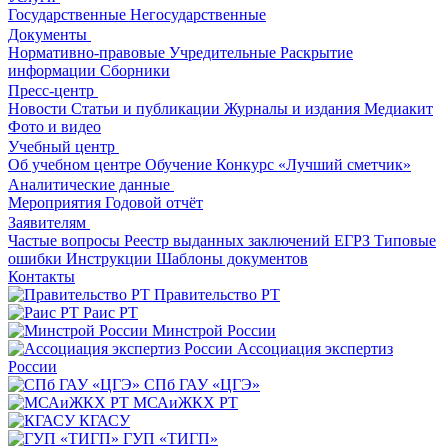
Государственные
Негосударственные
Документы
Нормативно-правовые
Учредительные
Раскрытие
информации
Сборники
Пресс-центр
Новости
Статьи и публикации
Журналы и издания
Медиакит
Фото и видео
Учебный центр
Об учебном центре
Обучение
Конкурс «Лучший сметчик»
Аналитические данные
Мероприятия
Годовой отчёт
Заявителям
Частые вопросы
Реестр выданных заключений
ЕГРЗ
Типовые
ошибки
Инструкции
Шаблоны документов
Контакты
Правительство РТ
Раис РТ
Минстрой России
Ассоциация экспертиз
России
СПб ГАУ «ЦГЭ»
МСАиЖКХ РТ
КГАСУ
ГУП «ТИГП»